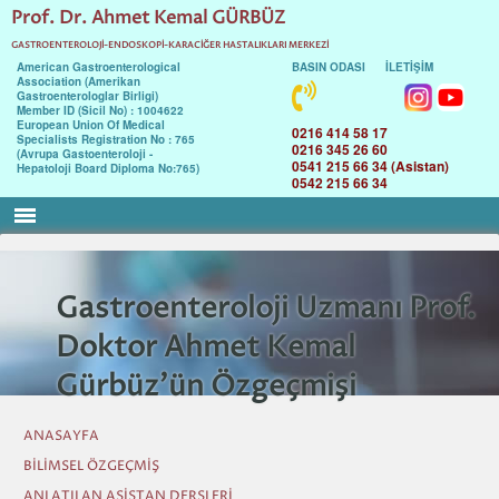
Prof. Dr. Ahmet Kemal GÜRBÜZ
GASTROENTEROLOJİ-ENDOSKOPİ-KARACİĞER HASTALIKLARI MERKEZİ
American Gastroenterological
BASIN ODASI
İLETİŞİM
Association (Amerikan
Gastroenterologlar Birligi)
Member ID (Sicil No) : 1004622
European Union Of Medical
0216 414 58 17
Specialists Registration No : 765
0216 345 26 60
(Avrupa Gastoenteroloji -
0541 215 66 34 (Asistan)
Hepatoloji Board Diploma No:765)
0542 215 66 34
menu
Gastroenteroloji Uzmanı Prof.
Doktor Ahmet Kemal
Gürbüz'ün Özgeçmişi
ANASAYFA
BİLİMSEL ÖZGEÇMİŞ
ANLATILAN ASİSTAN DERSLERİ