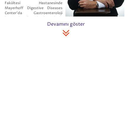
Fakültesi Hastanesinde
Mayerhoff Digestive Diseases
Center’da Gastroenteroloji
branşında Fellow olarak üst ihtisas çalışmalarında bulundu.
Devamını göster
Yurda döndükten sonra 1993 yılında
Gastroenteroloji Uzmanı
unvanı
aldı.1995 senesinde Gastroenteroloji branşında Üniversite Doçenti
oldu.1999 yılında İngiltere Londra Üniversitesinde Kings' College
Hospital bünyesindeki Gastroenteroloji ve Karaciğer Hastalıkları
Kliniğinde çalışmalarda bulundu.Karaciğer transplantasyonu ile ilgili
çalışmalarda yer aldı.
Profesör Doktor Ahmet Kemal Gürbüz’ün 66 adet ulusal bilimsel yayını
, 44 adet ulusal kongre bildirisi, ayrıca uluslar arası tıp dergilerinde
yayınlanmış 28 adet bilimsel makalesi ve uluslar arası tıp kongrelerinde
sunduğu 55 adet bilimsel bildirisi mevcuttur.Avrupa Gastroenteroloji
Kongrelerinde Türkiye adına sunulan ilk sözlü bidiri Profesör Dr.
Gürbüz'e aittir.
Doktor Gürbüz Mayerhoff Digestive Diseases Center bünyesinde
çalıştığı dönemde Johns Hopkins Medical Institution adına dünyanın
ikinci en büyük Desmoid Tümör serisini yayınlamıştır.
Doktor
Gürbüz’ün uluslararası bilimsel eserleri uluslararası tıp
dergilerinde 1004 ayrı makalede
(kaynak:
Google Scholars
)
referans
olarak gösterilmiştir. Ayrıca bilimsel araştırmaları muhtelif Avrupa